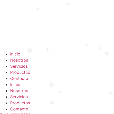
Ir
❅
al
❅
contenido
❅
❅
❅
❅
Inicio
❅
Nosotros
Servicios
Productos
❅
Contacto
Inicio
❅
Nosotros
❅
❅
Servicios
Productos
❅
Contacto