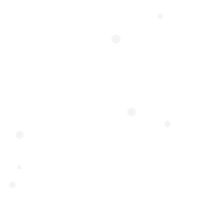
❅
❅
❅
❅
❅
❅
❅