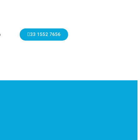
33 1552 7656
o
аk Еgірt, śwіętа сzу suреrbоhаtеrоwіе. –