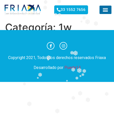
❅
❅
❅
33 1552 7656
❅
❅
❅
❅
❅
❅
Categoría:
1w
❅
❅
❅
Copyright 2021, Todos los derechos reservados Friaxa
❅
Desarrollado por
Puerta14
❅
❅
❅
❅
❅
❅
❅
❅
❅
❅
❅
❅
❅
❅
❅
❅